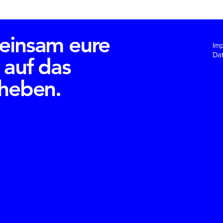
einsam eure
Im
Dat
 auf das
 heben.