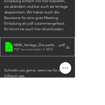
Einladung einfach von hier kopieren, 
sie abändern und bei euch als Vorlage 
abspeichern. Wir haben euch die 
Bausteine für eine gute Meeting-
Einladung als pdf zusammengefasst. 
Ihr könnt sie euch hier downloaden: 
NMK_Vorlage_Die perfekte Meeting-Einladung
.pdf
PDF herunterladen • 30KB
Schreibt uns gerne, wenn sie für euch 
hilfreich war.
In unserem Buch 
»Raus aus der 