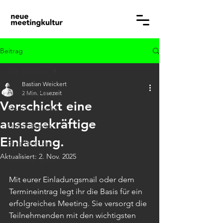
Beitrag
Alle Beiträge
Bastian Weickert
Alle Beiträge
2 Min. Lesezeit
Verschickt eine
Meeting-Hæcks
aussagekräftige
Online-Hæcks
Einladung.
Blog-Beiträge
Aktualisiert:
2. Nov. 2025
Meeting-Typen
Mit eurer Einladungsmail oder dem 
Termineintrag legt ihr die Basis für ein 
erfolgreiches Meeting. Sie versorgt die 
Teilnehmenden mit den wichtigsten 