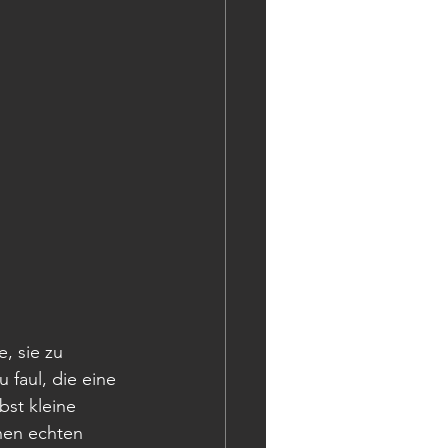
, sie zu 
faul, die eine 
bst kleine 
nen echten 