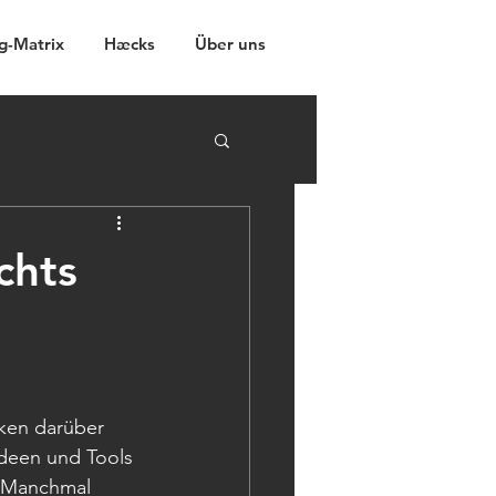
g-Matrix
Hæcks
Über uns
chts
ken darüber 
deen und Tools 
. Manchmal 