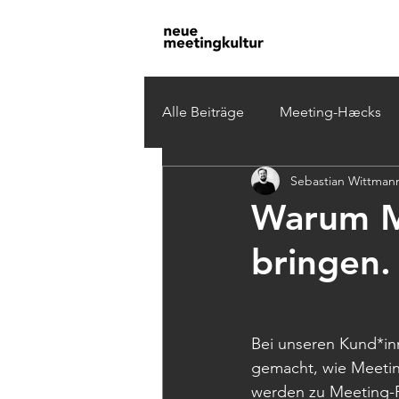
Alle Beiträge
Meeting-Hæcks
Sebastian Wittman
Warum Me
bringen.
Bei unseren Kund*in
gemacht, wie Meeti
werden zu Meeting-R