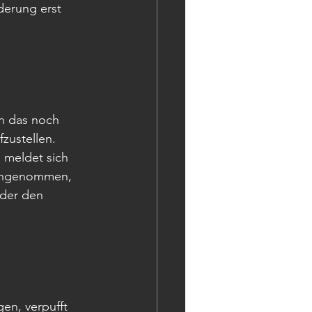
derung erst 
ch das noch 
zustellen. 
 meldet sich 
 angenommen, 
eder den 
gen, verpufft 