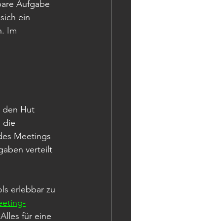
are Aufgabe 
sich ein 
. Im 
h den Hut 
 die 
des Meetings 
aben verteilt 
s erlebbar zu 
eting-
lles für eine 