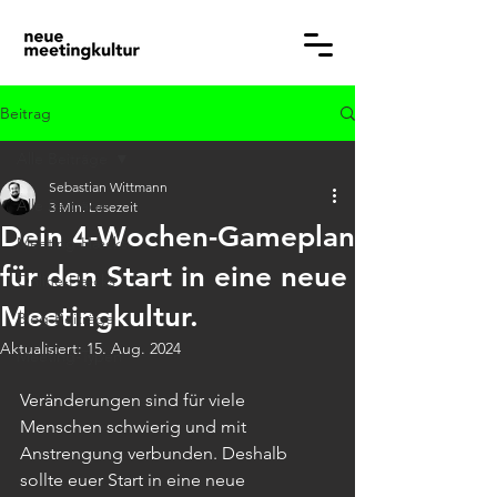
Beitrag
Alle Beiträge
Sebastian Wittmann
Alle Beiträge
3 Min. Lesezeit
Dein 4-Wochen-Gameplan
Meeting-Hæcks
für den Start in eine neue
Online-Hæcks
Meetingkultur.
Blog-Beiträge
Aktualisiert:
15. Aug. 2024
Meeting-Typen
Veränderungen sind für viele 
Menschen schwierig und mit 
Anstrengung verbunden. Deshalb 
sollte euer Start in eine neue 